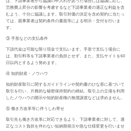
は、下請事業者から協議の申入れがあった場合には協議に応じ、
労務費上昇分の影響を考慮するなど下請事業者の適正な利益を含
むよう、十分に協議します。取引対価の決定を含め契約に当たっ
ては、親事業者は契約条件の書面等による明示・交付を行いま
す。
③ 手形などの支払条件
下請代金は可能な限り現金で支払います。手形で支払う場合に
は、割引料等を下請事業者の負担とせず、また、支払サイトを60
日以内とするよう努めます。
④ 知的財産・ノウハウ
知的財産取引に関するガイドラインや契約書のひな形に基づいて
取引を行い、片務的な秘密保持契約の締結、取引上の立場を利用
したノウハウの開示や知的財産権の無償譲渡などは求めません。
⑤ 働き方改革等に伴うしわ寄せ
取引先も働き方改革に対応できるよう、下請事業者に対して、適
正なコスト負担を伴わない短納期発注や急な仕様変更を行いませ